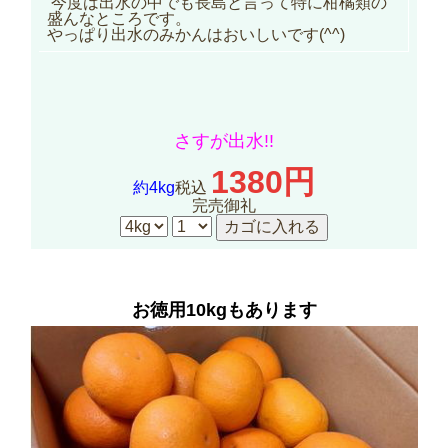
今度は出水の中でも長島と言って特に柑橘類の
盛んなところです。
やっぱり出水のみかんはおいしいです(^^)
さすが出水!!
1380円
約4kg
税込
完売御礼
お徳用10kgもあります