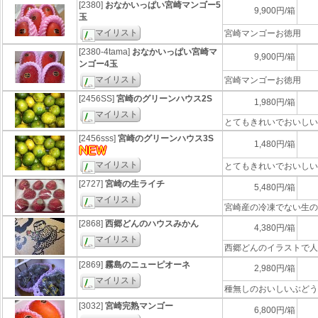
[2380]
おなかいっぱい宮崎マンゴー5
9,900円/箱
玉
マイリスト
宮崎マンゴーお徳用
[2380-4tama]
おなかいっぱい宮崎マ
9,900円/箱
ンゴー4玉
マイリスト
宮崎マンゴーお徳用
[2456SS]
宮崎のグリーンハウス2S
1,980円/箱
マイリスト
とてもきれいでおいしい
[2456sss]
宮崎のグリーンハウス3S
1,480円/箱
マイリスト
とてもきれいでおいしい
[2727]
宮崎の生ライチ
5,480円/箱
マイリスト
宮崎産の冷凍でない生の
[2868]
西郷どんのハウスみかん
4,380円/箱
マイリスト
西郷どんのイラストで人
[2869]
霧島のニューピオーネ
2,980円/箱
マイリスト
種無しのおいしいぶどう
[3032]
宮崎完熟マンゴー
6,800円/箱