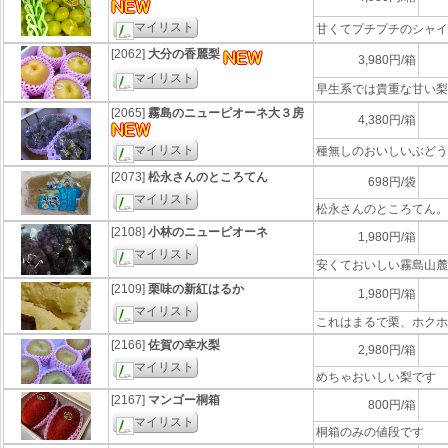
マイリスト
甘くてプチプチのシャイ
[2062]
大分の香麗梨
3,980円/箱
マイリスト
早生系では貴重な甘い梨
[2065]
霧島のニューピオーネ大３房
4,380円/箱
マイリスト
種無しのおいしいぶどう
[2073]
松永さんのところてん
698円/袋
マイリスト
松永さんのところてん。
[2108]
小林のニューピオーネ
1,980円/箱
マイリスト
安くておいしい霧島山麓
[2109]
栗味の新紅はるか
1,980円/箱
マイリスト
これはまるで栗、ホクホ
[2166]
佐賀の幸水梨
2,980円/箱
マイリスト
めちゃおいしい梨です
[2167]
マンゴー桐箱
800円/箱
マイリスト
桐箱のみの値段です