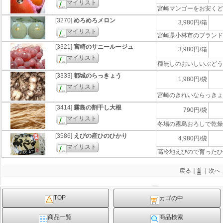
マイリスト
宮崎マンゴーをお安くど
[3270]
めろめろメロン
3,980円/箱
マイリスト
宮崎県小林市のブランド
[3321]
宮崎のサニールージュ
3,980円/箱
マイリスト
種無しのおいしいぶどう
[3333]
都城のらっきょう
1,980円/袋
マイリスト
宮崎のきれいならっきょ
[3414]
霧島の割干し大根
790円/袋
マイリスト
冬場の霧島おろしで乾燥
[3586]
えびの産ひのひかり
4,980円/袋
マイリスト
高冷地えびので育ったひ
戻る｜
1
｜次へ
TOP
カゴの中
商品一覧
商品検索