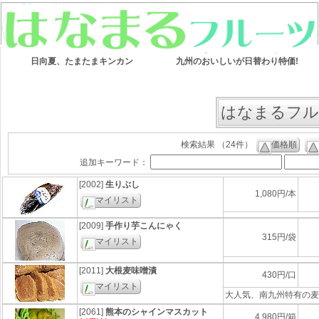
日向夏、たまたまキンカン
九州のおいしいが日替わり特価!
はなまるフル
検索結果 （24件）
価格順
追加キーワード：
[2002]
生りぶし
1,080円/本
マイリスト
[2009]
手作り芋こんにゃく
315円/袋
マイリスト
[2011]
大根麦味噌漬
430円/口
マイリスト
大人気、南九州特有の麦
[2061]
熊本のシャインマスカット
4,980円/箱