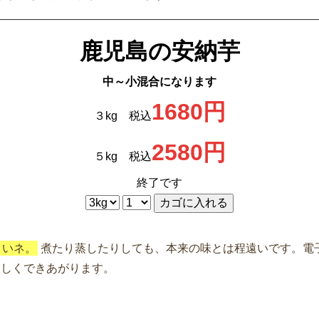
鹿児島の安納芋
中～小混合になります
1680円
３kg 税込
2580円
５kg 税込
終了です
さいネ。
煮たり蒸したりしても、本来の味とは程遠いです。電
いしくできあがります。