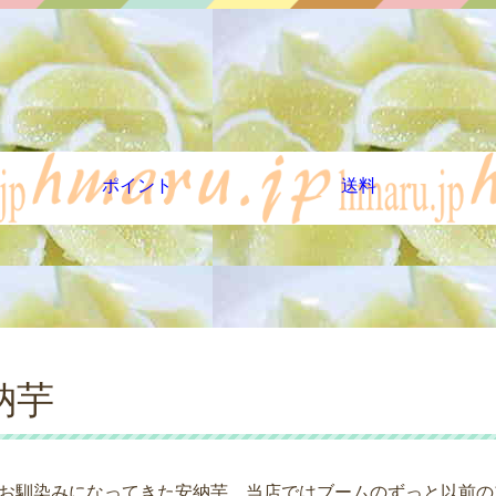
ポイント
送料
納芋
お馴染みになってきた安納芋、当店ではブームのずっと以前の