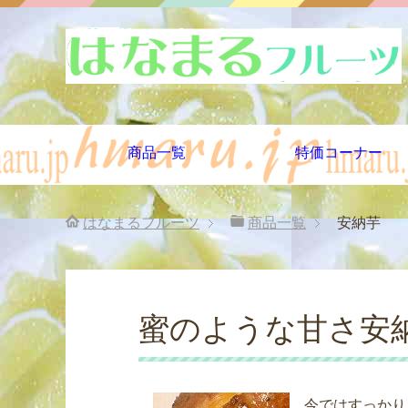
商品一覧
特価コーナー
はなまるフルーツ
商品一覧
安納芋
蜜のような甘さ安
今ではすっかり