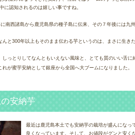
中に認知されるのは嬉しい事ですね。
8年に南西諸島から鹿児島県の種子島に伝来、その７年後には九
なんと300年以上もそのまま伝わる芋というのは、まさに生き
、しっとりしてなんともいえない風味と、とても質のいい舌に絡
これが蜜芋安納として銀座から全国へ大ブームになりました。
土の安納芋
最近は鹿児島本土でも安納芋の栽培が盛んになって
良くなっています。そして、お値段がグンと安く