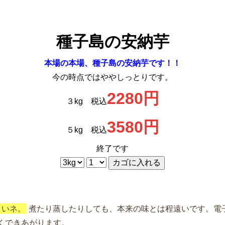
種子島の安納芋
本場の本場、種子島の安納芋です！！
今の時点ではややしっとりです。
2280円
３kg 税込
3580円
５kg 税込
終了です
さいネ。
煮たり蒸したりしても、本来の味とは程遠いです。電
くできあがります。