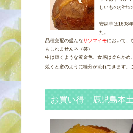
しいものが世の
安納芋は169
た。
品種交配の盛んな
サツマイモ
において、
もしれませんネ（笑）
中は輝くような黄金色、食感は柔らかめ
焼くと蜜のように糖分が流れてきます。
お買い得 鹿児島本